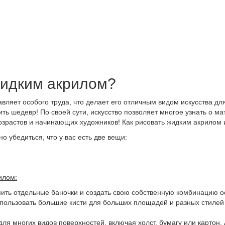
жидким акрилом?
вляет особого труда, что делает его отличным видом искусства дл
ть шедевр! По своей сути, искусство позволяет многое узнать о м
возрастов и начинающих художников! Как рисовать жидким акрилом и
о убедиться, что у вас есть две вещи:
илом:
пить отдельные баночки и создать свою собственную комбинацию о
спользовать большие кисти для больших площадей и разных стилей 
 для многих видов поверхностей, включая холст, бумагу или картон