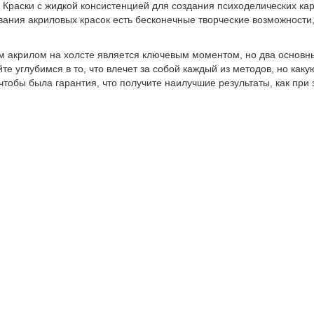
. Краски с жидкой консистенцией для создания психоделических ка
ния акриловых красок есть бесконечные творческие возможности, и
 акрилом на холсте является ключевым моментом, но два основных
е углубимся в то, что влечет за собой каждый из методов, но каку
чтобы была гарантия, что получите наилучшие результаты, как при з