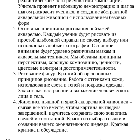
реалистической части рисунка или композиции.
Учитель проведет небольшую демонстрацию и шаг за
шагом раскрасит учеников в создание абстрактной
акварельной живописи с использованием базовых
форм.
Основные принципы рисования пейзажей
акварелью. Каждый ученик будет рисовать из
простой альбомной справки по своему выбору или
использовать любые фотографии. Основное
внимание будет уделено различным мазкам и
акварельным техникам. Мы обсудим принципы
перспективы, хорошую композицию, ценности,
цветовые палитры и достопримечательности.
Рисование фигур. Краткий обзор основных
принципов рисования. Работа с оттенками кожи,
использование света и теней и покраска одежды.
Захватывая настроение и выражение человеческого
лица и тела.
Живопись пышной и яркой акварельной живописи –
связав все это вместе, чтобы картина выглядела
завершенной, научитесь сохранять свою живопись
свежей и спонтанной. Краска из выбора ссылки в
создании вашего окончательного шедевра. Краткая
критика и обсуждение.